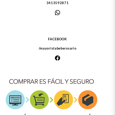
3413592871
WhatsApp
FACEBOOK
/mayoristabeberosario
Facebook