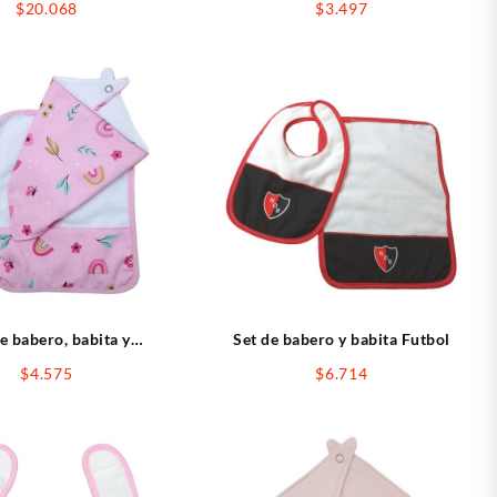
$
20.068
$
3.497
e babero, babita y
Set de babero y babita Futbol
portachupete
$
4.575
$
6.714