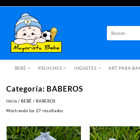
Saltar
al
contenido
BEBÉ
PELUCHES
JUGUETES
ART PARA B
Categoría:
BABEROS
Inicio
/
BEBÉ
/ BABEROS
Ordenado
Mostrando los 27 resultados
por
los
últimos