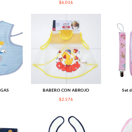
$
6.016
NGAS
BABERO CON ABROJO
Set d
$
2.576