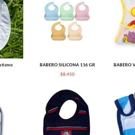
utismo
BABERO SILICONA 116 GR
BABERO V
$
8.450