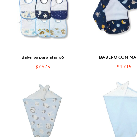
Baberos para atar x6
BABERO CON M
$
7.575
$
4.715