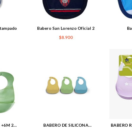
stampado
Babero San Lorenzo Oficial 2
Ba
$
8.900
 +6M 2
BABERO DE SILICONA
BABERO R
C/BOLSILLO 6 COLORES