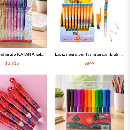
boligrafo KATANA gel
Lapiz negro puntas intercambiables
brillo x8 blister
c/goma vehiculos
$
3.915
$
849