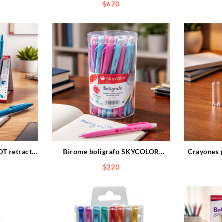
$
670
T retractil
Birome boligrafo SKYCOLOR
Crayones 
ZUL
RETRACTIL 1mm AZUL x1pcs
un
$
220