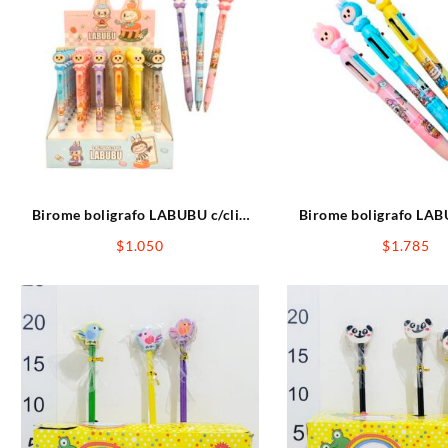
Birome boligrafo LABUBU c/clip
Birome boligrafo LAB
cuerpo estampado 0.5mm
x6color c/clip 
$
1.050
$
1.785