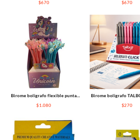
$
670
$
670
Birome boligrafo flexible punta
Birome boligrafo TALBO
aguja UNICORNIO
CLICK 0.7mm A
$
1.080
$
270