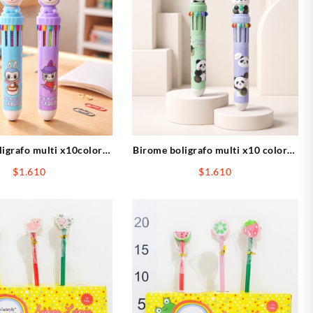
igrafo multi x10colore
Birome boligrafo multi x10 colores
LABUBU
PANDA
$
1.610
$
1.610