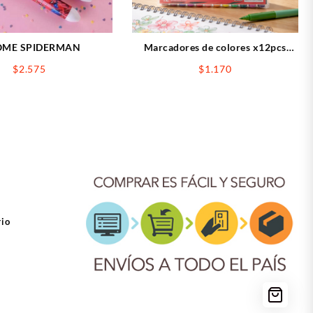
OME SPIDERMAN
Marcadores de colores x12pcs
KATANA
$
2.575
$
1.170
rio
ook