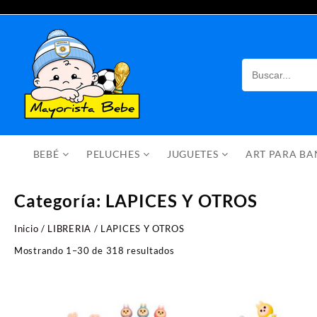
Saltar
al
contenido
BEBÉ
PELUCHES
JUGUETES
ART PARA B
Categoría:
LAPICES Y OTROS
Inicio
/
LIBRERIA
/ LAPICES Y OTROS
Ordenado
Mostrando 1–30 de 318 resultados
por
los
últimos