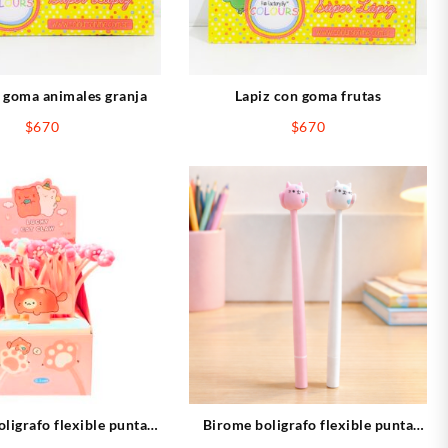
 goma animales granja
Lapiz con goma frutas
$
670
$
670
ligrafo flexible punta
Birome boligrafo flexible punta
HUELLAS tinta azul
aguja GATITOS tinta azul