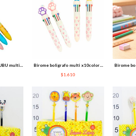
UBU multi
Birome boligrafo multi x10colore
Birome bol
0.7mm
huella
$
1.610