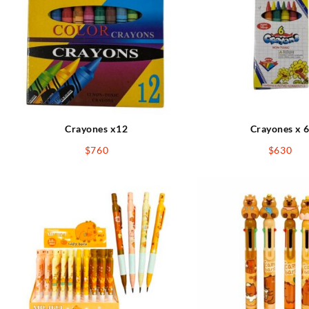
Crayones x12
Crayones x 
$
760
$
630