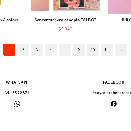
 x6 colores
Set cartuchera canopla TALBOT
BIR
lip
c/accesorios animalito
$
5.340
1
2
3
4
…
9
10
11
→
WHATSAPP
FACEBOOK
3413592871
/mayoristabeberosa
WhatsApp
Faceb