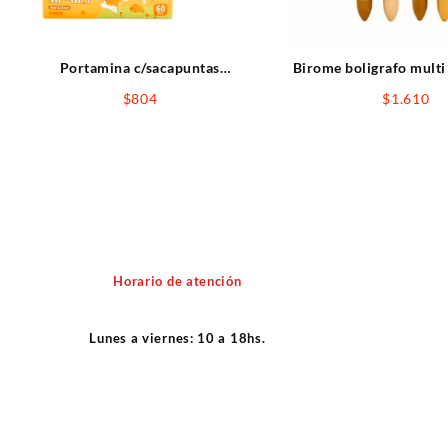
Portamina c/sacapuntas
Birome boligrafo multi
CAPYBARA 2mm
CAPYBARA c/c
$
804
$
1.610
Horario de atención
Lunes a viernes: 10 a 18hs.