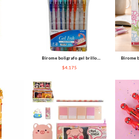
6
Birome boligrafo gel brillo
Birome 
KATANA x8pcs
c/
$
4.175