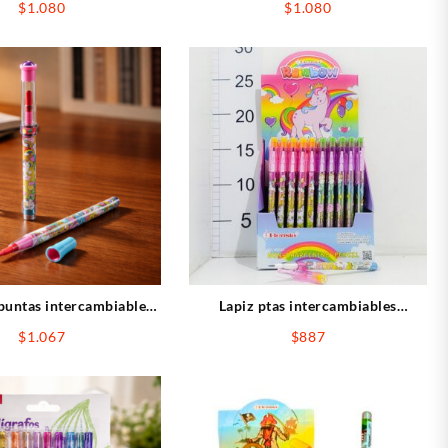
$
1.080
$
1.080
puntas intercambiables
Lapiz ptas intercambiables
icornio c/glitter
unicornio c/glitter y goma
$
1.067
$
887