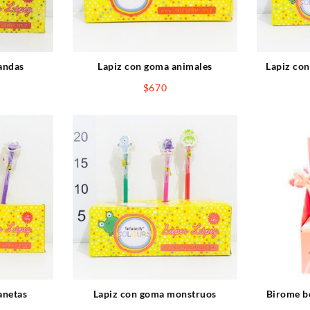
andas
Lapiz con goma animales
Lapiz con
$
670
anetas
Lapiz con goma monstruos
Birome bo
aguja 