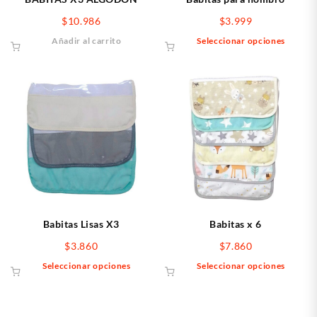
de
de
$
10.986
$
3.999
producto
produ
Este
Añadir al carrito
Seleccionar opciones
produ
tiene
múlti
varia
Las
opcio
se
pued
elegir
en
la
págin
Babitas Lisas X3
Babitas x 6
de
$
3.860
$
7.860
produ
Este
Este
Seleccionar opciones
Seleccionar opciones
producto
produ
tiene
tiene
múltiples
múlti