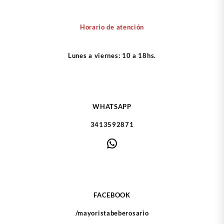
variantes.
varia
Las
Las
opciones
opcio
Horario de atención
se
se
pueden
pued
Lunes a viernes: 10 a 18hs.
elegir
elegir
en
en
la
la
página
págin
de
de
WHATSAPP
producto
produ
3413592871
WhatsApp
FACEBOOK
/mayoristabeberosario