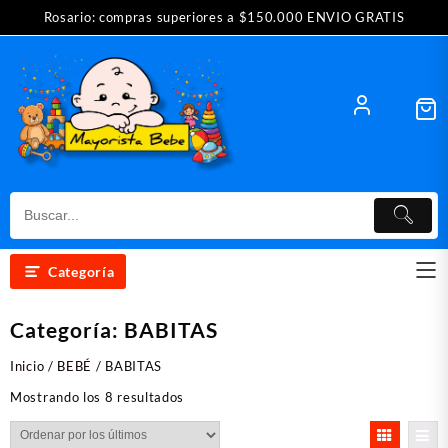
Saltar
Rosario: compras superiores a $150.000 ENVIO GRATIS
al
contenido
Categoría
Categoría:
BABITAS
Inicio
/
BEBÉ
/ BABITAS
Ordenado
Mostrando los 8 resultados
por
los