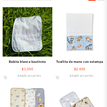
últimos
Babita blanca bautismo
Toallita de mano con estampa
$
1.350
$
2.430
Añadir al carrito
Añadir al carrito