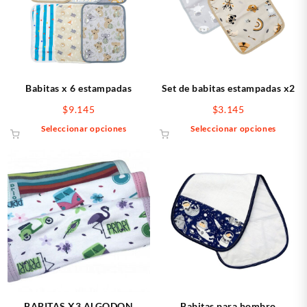
Babitas x 6 estampadas
Set de babitas estampadas x2
$
9.145
$
3.145
Este
Este
Seleccionar opciones
Seleccionar opciones
producto
produ
tiene
tiene
múltiples
múlti
variantes.
varia
Las
Las
opciones
opcio
se
se
pueden
pued
elegir
elegir
en
en
la
la
página
págin
BABITAS X3 ALGODON
Babitas para hombro