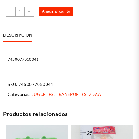
Auto
Añadir al carrito
-
+
Policía
A
Fricción
DESCRIPCIÓN
cantidad
7450077050041
SKU:
7450077050041
Categorías:
JUGUETES
,
TRANSPORTES
,
ZDAA
Productos relacionados