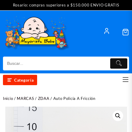
Saltar
Rosario: compras superiores a $150.000 ENVIO GRATIS
al
contenido
Categoría
Inicio
/
MARCAS
/
ZDAA
/ Auto Policía A Fricción