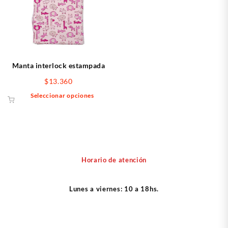
se
pued
elegir
en
la
págin
Manta interlock estampada
de
$
13.360
produ
Este
Seleccionar opciones
producto
tiene
múltiples
variantes.
Las
opciones
Horario de atención
se
pueden
Lunes a viernes: 10 a 18hs.
elegir
en
la
página