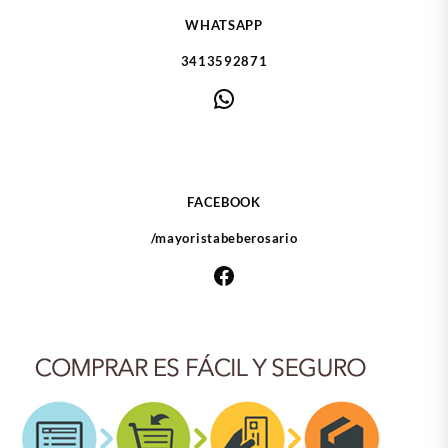
de
WHATSAPP
producto
3413592871
WhatsApp
FACEBOOK
/mayoristabeberosario
Facebook