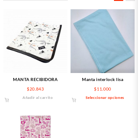
últimos
MANTA RECIBIDORA
Manta interlock lisa
$
20.843
$
11.000
Este
Añadir al carrito
Seleccionar opciones
produ
tiene
múlti
varia
Las
opcio