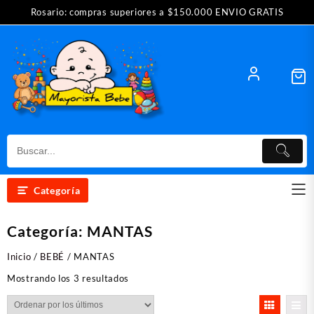
Saltar
Rosario: compras superiores a $150.000 ENVIO GRATIS
al
contenido
Categoría
Categoría:
MANTAS
Inicio
/
BEBÉ
/ MANTAS
Ordenado
Mostrando los 3 resultados
por
los