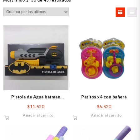
Mostrando 1–30 de 43 resultados
por
los
últimos
Pistola de Agua batman
Patitos x4 con bañera
30x13x5
$
11.520
$
6.520
Añadir al carrito
Añadir al carrito