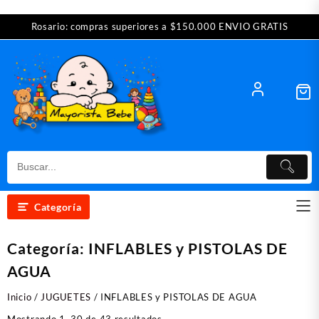
Saltar
Rosario: compras superiores a $150.000 ENVIO GRATIS
al
contenido
Categoría
Categoría:
INFLABLES y PISTOLAS DE
AGUA
Inicio
/
JUGUETES
/ INFLABLES y PISTOLAS DE AGUA
Ordenado