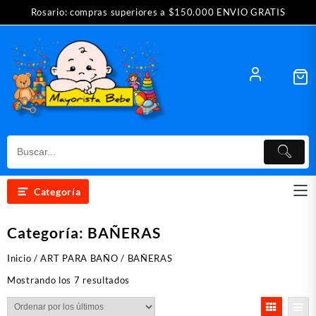
Saltar
Rosario: compras superiores a $150.000 ENVIO GRATIS
al
contenido
Categoría
Categoría:
BAÑERAS
Inicio
/
ART PARA BAÑO
/ BAÑERAS
Ordenado
Mostrando los 7 resultados
por
los