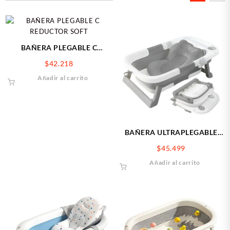
últimos
BAÑERA PLEGABLE C
REDUCTOR SOFT
$
42.218
Añadir al carrito
BAÑERA ULTRAPLEGABLE
CON REDUCTOR ACOLCH
$
45.499
Añadir al carrito