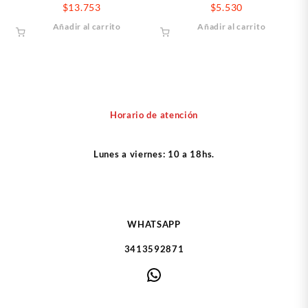
unidades
$
13.753
$
5.530
Añadir al carrito
Añadir al carrito
Horario de atención
Lunes a viernes: 10 a 18hs.
WHATSAPP
3413592871
WhatsApp