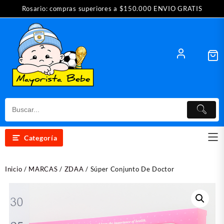
Saltar
Rosario: compras superiores a $150.000 ENVIO GRATIS
al
contenido
Categoría
Inicio
/
MARCAS
/
ZDAA
/ Súper Conjunto De Doctor