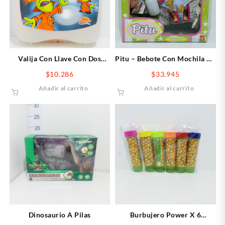
Valija Con Llave Con Dos
Pitu – Bebote Con Mochila De
Chikimasa
Paseo
$
10.286
$
33.945
Añadir al carrito
Añadir al carrito
Dinosaurio A Pilas
Burbujero Power X 6