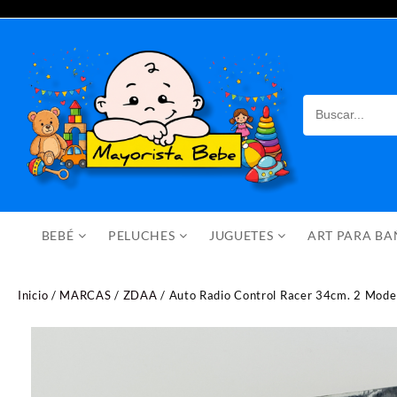
Saltar
al
contenido
BEBÉ
PELUCHES
JUGUETES
ART PARA B
Inicio
/
MARCAS
/
ZDAA
/ Auto Radio Control Racer 34cm. 2 Mode