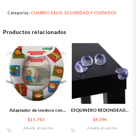
Categorías:
CUANDO SALIS
,
SEGURIDAD Y CUIDADOS
Productos relacionados
Adaptador de inodoro con
ESQUINERO REDONDEADO
manija
x8
$
15.743
$
4.096
Añadir al carrito
Añadir al carrito