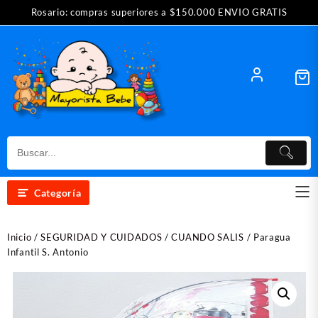
Saltar
Rosario: compras superiores a $150.000 ENVIO GRATIS
al
contenido
Categoría
Inicio
/
SEGURIDAD Y CUIDADOS
/
CUANDO SALIS
/ Paragua
Infantil S. Antonio