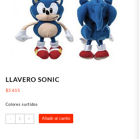
LLAVERO SONIC
$
3.615
Colores surtidos
LLAVERO
Añadir al carrito
-
+
SONIC
cantidad