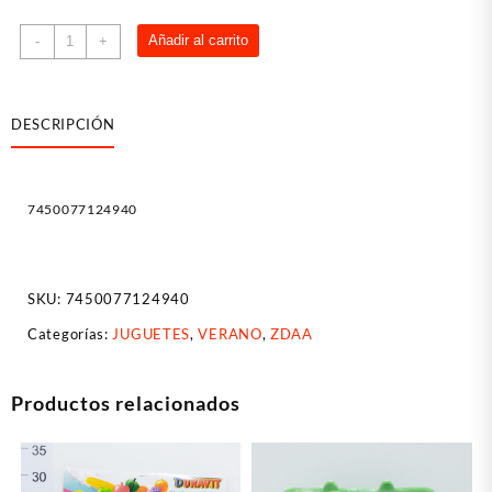
Mochila
Añadir al carrito
-
+
De
Agua
Emoji
DESCRIPCIÓN
cantidad
7450077124940
SKU:
7450077124940
Categorías:
JUGUETES
,
VERANO
,
ZDAA
Productos relacionados