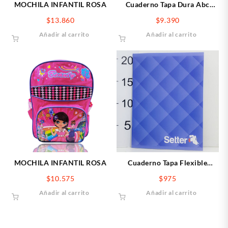
MOCHILA INFANTIL ROSA
Cuaderno Tapa Dura Abc
Rivadavia X50 Hojas Rayadas
$
13.860
$
9.390
Azul
Añadir al carrito
Añadir al carrito
Cuaderno Tapa Flexible
MOCHILA INFANTIL ROSA
Setter X 24 Hojas
$
975
$
10.575
Cuadriculado
Añadir al carrito
Añadir al carrito