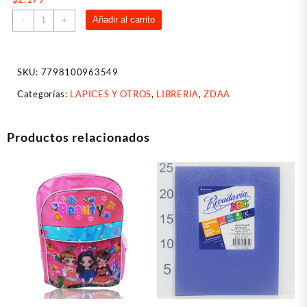
Marcador
Añadir al carrito
-
+
Al
Agua
Filgo
SKU:
7798100963549
2020
2.0
Categorías:
LAPICES Y OTROS
,
LIBRERIA
,
ZDAA
Mm
X
6
Productos relacionados
Unids
Color
Piel
cantidad