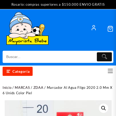
Saltar
Rosario: compras superiores a $150.000 ENVIO GRATIS
al
contenido
Categoría
Inicio
/
MARCAS
/
ZDAA
/ Marcador Al Agua Filgo 2020 2.0 Mm X
6 Unids Color Piel