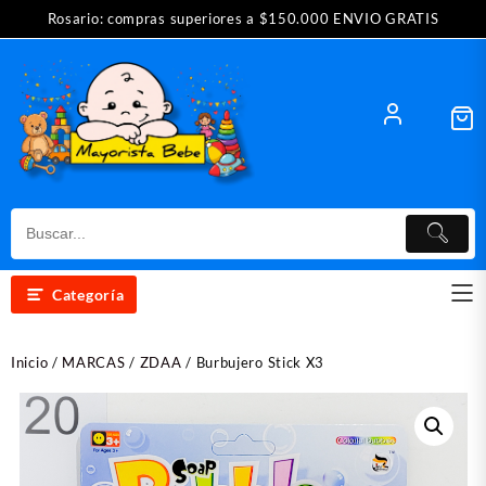
Saltar
Rosario: compras superiores a $150.000 ENVIO GRATIS
al
contenido
Categoría
Inicio
/
MARCAS
/
ZDAA
/ Burbujero Stick X3