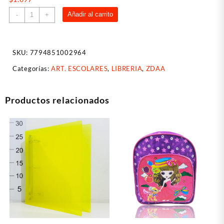
Plasticola
Añadir al carrito
-
+
Glitter
Pcola
Brillo
SKU:
7794851002964
MAGENTA
38grs
Categorías:
ART. ESCOLARES
,
LIBRERIA
,
ZDAA
x
unidad
cantidad
Productos relacionados