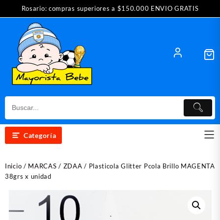
Saltar
Rosario: compras superiores a $150.000 ENVIO GRATIS
al
contenido
Categoría
Inicio
/
MARCAS
/
ZDAA
/ Plasticola Glitter Pcola Brillo MAGENTA
38grs x unidad