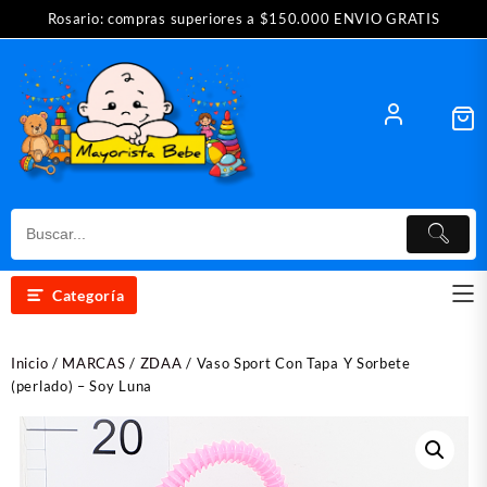
Saltar
Rosario: compras superiores a $150.000 ENVIO GRATIS
al
contenido
Categoría
Inicio
/
MARCAS
/
ZDAA
/ Vaso Sport Con Tapa Y Sorbete
(perlado) – Soy Luna