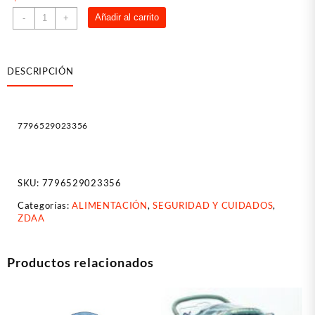
Vaso
Añadir al carrito
-
+
Sport
Con
Tapa
DESCRIPCIÓN
Y
Sorbete
(perlado)
-
7796529023356
Soy
Luna
cantidad
SKU:
7796529023356
Categorías:
ALIMENTACIÓN
,
SEGURIDAD Y CUIDADOS
,
ZDAA
Productos relacionados