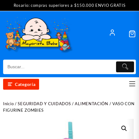
Saltar
Rosario: compras superiores a $150.000 ENVIO GRATIS
al
contenido
Categoría
Inicio
/
SEGURIDAD Y CUIDADOS
/
ALIMENTACIÓN
/ VASO CON
FIGURINE ZOMBIES