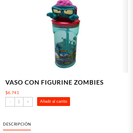
VASO CON FIGURINE ZOMBIES
$
6.741
VASO
Añadir al carrito
-
+
CON
FIGURINE
ZOMBIES
DESCRIPCIÓN
cantidad