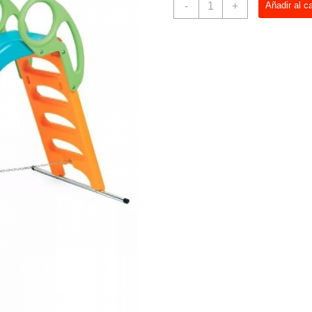
-
+
Añadir al ca
180x40x120
cantidad