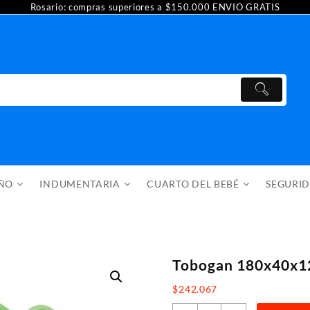
Rosario: compras superiores a $150.000 ENVIO GRATIS
AÑO
INDUMENTARIA
CUARTO DEL BEBÉ
SEGURI
Tobogan 180x40x1
$
242.067
Tobogan