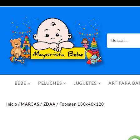
Saltar
al
contenido
BEBÉ
PELUCHES
JUGUETES
ART PARA B
Inicio
/
MARCAS
/
ZDAA
/ Tobogan 180x40x120