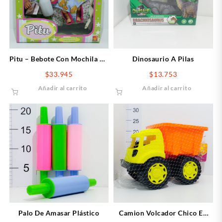
Pitu – Bebote Con Mochila De
Dinosaurio A Pilas
Paseo
$
33.945
$
13.753
Añadir al carrito
Añadir al carrito
Palo De Amasar Plástico
Camion Volcador Chico En