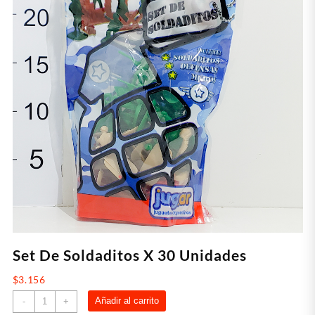
Set De Soldaditos X 30 Unidades
$
3.156
Set
Añadir al carrito
-
+
De