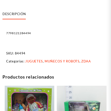
Soldaditos
X
DESCRIPCIÓN
30
Unidades
cantidad
7798121284494
SKU:
84494
Categorías:
JUGUETES
,
MUÑECOS Y ROBOTS
,
ZDAA
Productos relacionados