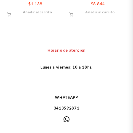
Red
$
1.138
$
8.844
Añadir al carrito
Añadir al carrito
Horario de atención
Lunes a viernes: 10 a 18hs.
WHATSAPP
3413592871
WhatsApp