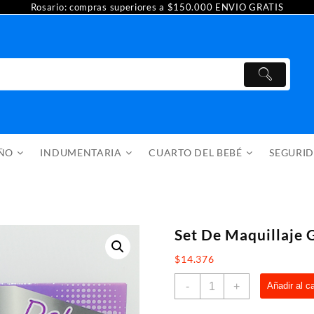
Rosario: compras superiores a $150.000 ENVIO GRATIS
AÑO
INDUMENTARIA
CUARTO DEL BEBÉ
SEGURI
Set De Maquillaje G
$
14.376
Set
-
+
Añadir al ca
De
Maquillaje