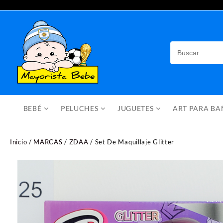
Saltar
al
contenido
BEBÉ
PELUCHES
JUGUETES
ART PARA B
Inicio
/
MARCAS
/
ZDAA
/ Set De Maquillaje Glitter