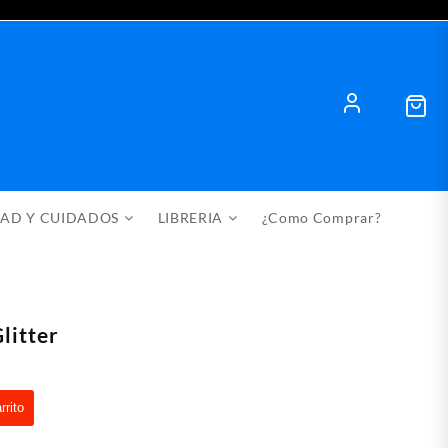
DAD Y CUIDADOS
LIBRERIA
¿Como Comprar?
litter
rrito