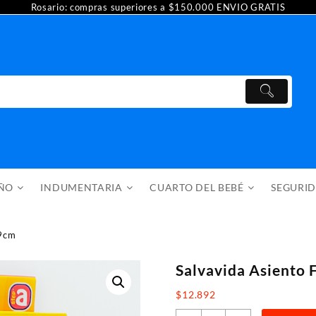
Rosario: compras superiores a $150.000 ENVIO GRATIS
AÑO
INDUMENTARIA
CUARTO DEL BEBÉ
SEGURI
69cm
Salvavida Asiento 
$
12.892
Salvavida