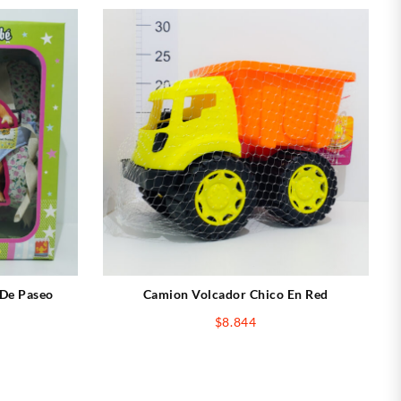
 De Paseo
Camion Volcador Chico En Red
$
8.844