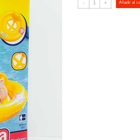
-
+
Añadir al ca
Asiento
Flotador
Para
Bebe
69cm
cantidad