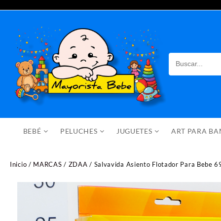
Saltar
al
contenido
BEBÉ
PELUCHES
JUGUETES
ART PARA B
Inicio
/
MARCAS
/
ZDAA
/ Salvavida Asiento Flotador Para Bebe 