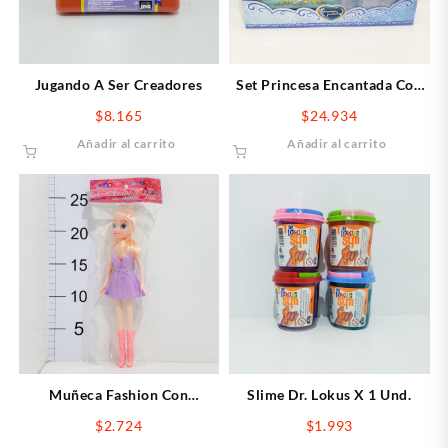
Jugando A Ser Creadores
Set Princesa Encantada Con
Carte
$
8.165
$
24.934
Añadir al carrito
Añadir al carrito
Muñeca Fashion Con
Slime Dr. Lokus X 1 Und.
Accesorios
$
2.724
$
1.993