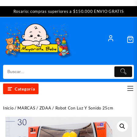
Saltar
Rosario: compras superiores a $150.000 ENVIO GRATIS
al
contenido
Categoría
Inicio
/
MARCAS
/
ZDAA
/ Robot Con Luz Y Sonido 25cm