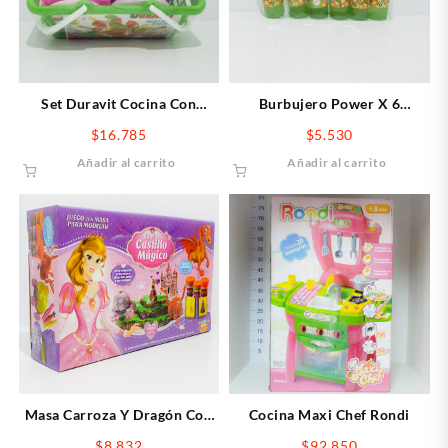
Set Duravit Cocina Con
Burbujero Power X 6
Canasto
unidades
$
16.785
$
5.530
Añadir al carrito
Añadir al carrito
Masa Carroza Y Dragón Con
Cocina Maxi Chef Rondi
Libro En El Castillo Mágico
$
8.832
$
92.850