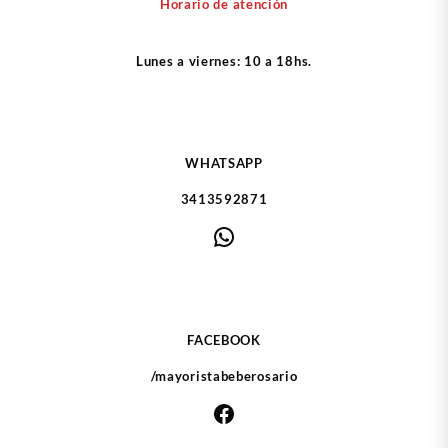
Horario de atención
se
se
pueden
puede
Lunes a viernes: 10 a 18hs.
elegir
elegir
en
en
la
la
página
págin
de
de
WHATSAPP
producto
produ
3413592871
WhatsApp
FACEBOOK
/mayoristabeberosario
Facebook