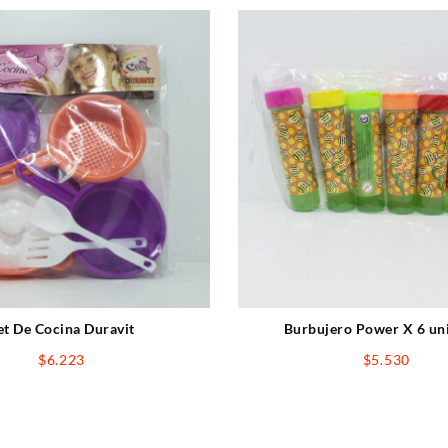
et De Cocina Duravit
Burbujero Power X 6 un
$
6.223
$
5.530