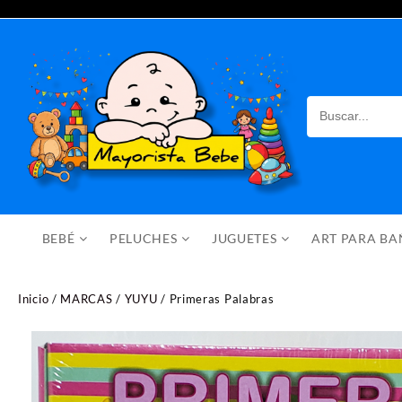
Saltar
al
contenido
BEBÉ
PELUCHES
JUGUETES
ART PARA B
Inicio
/
MARCAS
/
YUYU
/ Primeras Palabras