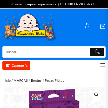
Saltar
Rosario: compras superiores a $150.000 ENVIO GRATIS
al
contenido
Categoría
Inicio
/
MARCAS
/
Bontus
/ Pocas Pistas