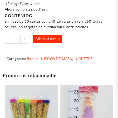
“¡Esfinge!”, ¡muy bien!
Ahora con pistas ocultas…
CONTENIDO
un mazo de 60 cartas con 540 palabras clave y 360 pistas
ocultas, 45 tarjetas de puntuación e instrucciones.
Pocas
Añadir al carrito
-
+
Pistas
cantidad
Categorías:
Bontus
,
JUEGOS DE MESA
,
JUGUETES
Productos relacionados