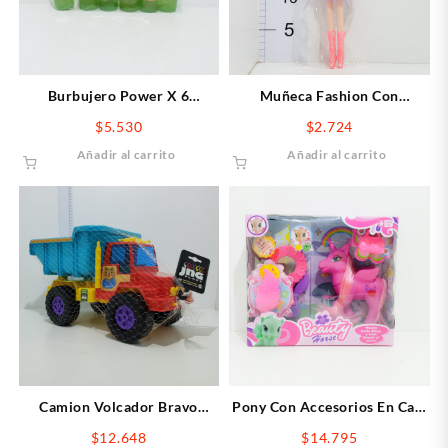
Burbujero Power X 6
Muñeca Fashion Con
unidades
Accesorios
$
5.530
$
2.724
Añadir al carrito
Añadir al carrito
Camion Volcador Bravo
Pony Con Accesorios En Caja
Turbo
25×22
$
12.648
$
14.795