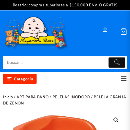
Saltar
Rosario: compras superiores a $150.000 ENVIO GRATIS
al
contenido
Categoría
Inicio
/
ART PARA BAÑO
/
PELELAS INODORO
/ PELELA GRANJA
DE ZENON