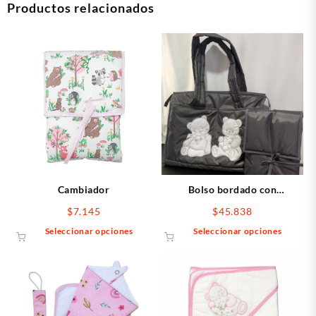
Productos relacionados
Cambiador
Bolso bordado con
cambiador
$
7.145
$
45.838
Este
Este
Seleccionar opciones
Seleccionar opciones
producto
produ
tiene
tiene
múltiples
múltip
variantes.
varian
Las
Las