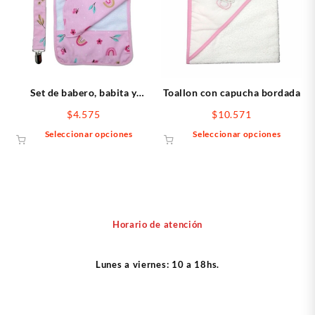
opciones
opcio
se
se
pueden
puede
elegir
elegir
en
en
la
la
página
págin
Set de babero, babita y
Toallon con capucha bordada
de
de
portachupete
$
4.575
$
10.571
producto
produ
Este
Este
Seleccionar opciones
Seleccionar opciones
producto
produ
tiene
tiene
múltiples
múltip
variantes.
varian
Las
Las
opciones
opcio
Horario de atención
se
se
pueden
puede
Lunes a viernes: 10 a 18hs.
elegir
elegir
en
en
la
la
página
págin