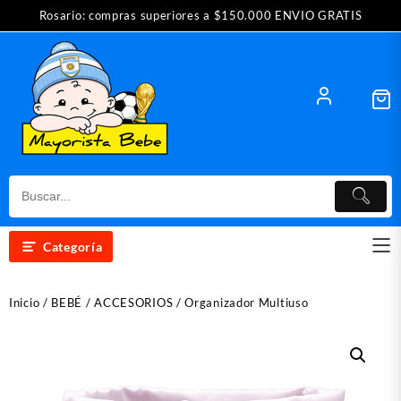
Saltar
Rosario: compras superiores a $150.000 ENVIO GRATIS
al
contenido
Categoría
Inicio
/
BEBÉ
/
ACCESORIOS
/ Organizador Multiuso