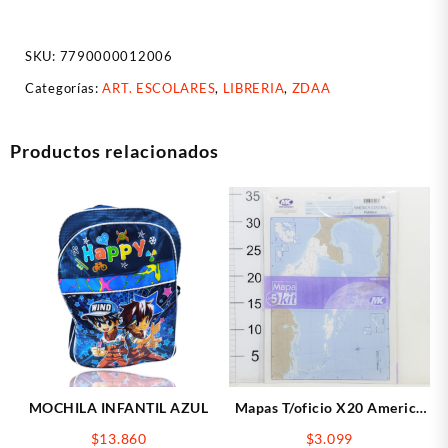
1-
200
SKU:
7790000012006
cantidad
Categorías:
ART. ESCOLARES
,
LIBRERIA
,
ZDAA
Productos relacionados
MOCHILA INFANTIL AZUL
Mapas T/oficio X20 America
Central
$
13.860
$
3.099