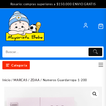
Saltar
Rosario: compras superiores a $150.000 ENVIO GRATIS
al
contenido
Categoría
Inicio
/
MARCAS
/
ZDAA
/ Numeros Guardarropa 1-200