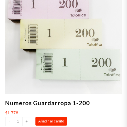
Numeros Guardarropa 1-200
$
1.778
Numeros
Añadir al carrito
-
+
Guardarropa