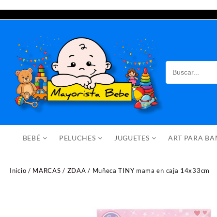
Saltar
al
contenido
BEBÉ
PELUCHES
JUGUETES
ART PARA B
Inicio
/
MARCAS
/
ZDAA
/ Muñeca TINY mama en caja 14x33cm