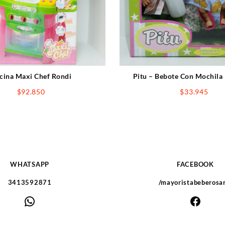
cina Maxi Chef Rondi
Pitu – Bebote Con Mochila
$
92.850
$
33.945
WHATSAPP
FACEBOOK
3413592871
/mayoristabeberosa
WhatsApp
Faceb