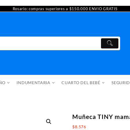
Rosario: compras superiores a $150.000 ENVIO GRATIS
AÑO
INDUMENTARIA
CUARTO DEL BEBÉ
SEGURI
Muñeca TINY mama
$
8.576