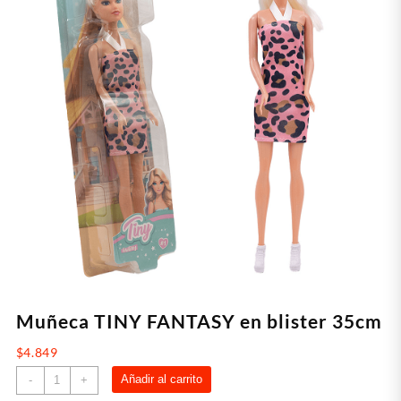
Muñeca TINY FANTASY en blister 35cm
$
4.849
Muñeca
Añadir al carrito
-
+
TINY