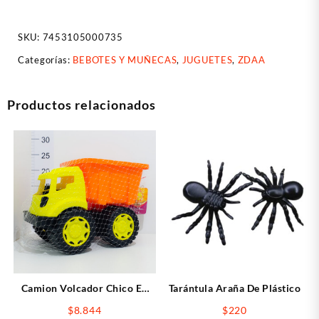
FANTASY
en
SKU:
7453105000735
blister
35cm
Categorías:
BEBOTES Y MUÑECAS
,
JUGUETES
,
ZDAA
cantidad
Productos relacionados
Camion Volcador Chico En
Tarántula Araña De Plástico
Red
$
8.844
$
220