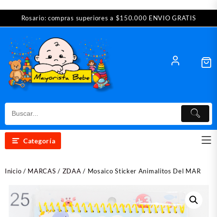
Saltar
Rosario: compras superiores a $150.000 ENVIO GRATIS
al
contenido
Categoría
Inicio
/
MARCAS
/
ZDAA
/ Mosaico Sticker Animalitos Del MAR