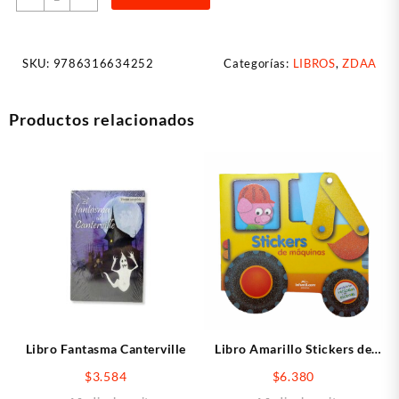
Sticker
Animalitos
Del
SKU:
9786316634252
Categorías:
LIBROS
,
ZDAA
MAR
cantidad
Productos relacionados
Libro Fantasma Canterville
Libro Amarillo Stickers de
Maquina
$
3.584
$
6.380