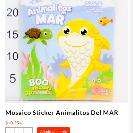
Mosaico Sticker Animalitos Del MAR
$
10.254
Mosaico
Añadir al carrito
-
+