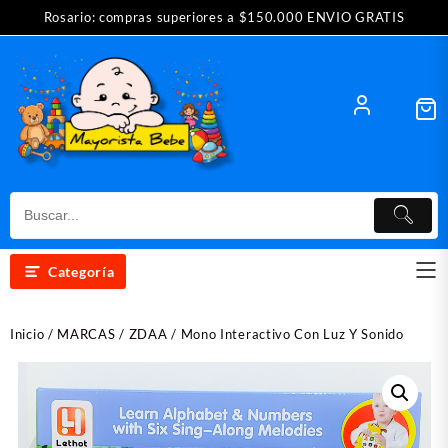
Saltar
Rosario: compras superiores a $150.000 ENVIO GRATIS
al
contenido
Categoría
Inicio
/
MARCAS
/
ZDAA
/ Mono Interactivo Con Luz Y Sonido