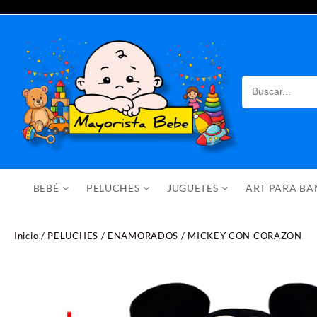
Saltar
al
contenido
BEBÉ
PELUCHES
JUGUETES
ART PARA B
Inicio
/
PELUCHES
/
ENAMORADOS
/ MICKEY CON CORAZON