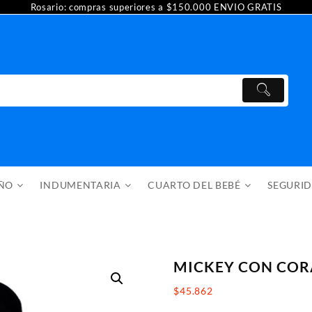
Rosario: compras superiores a $150.000 ENVIO GRATIS
AÑO
INDUMENTARIA
CUARTO DEL BEBÉ
SEGURI
MICKEY CON CO
$
45.862