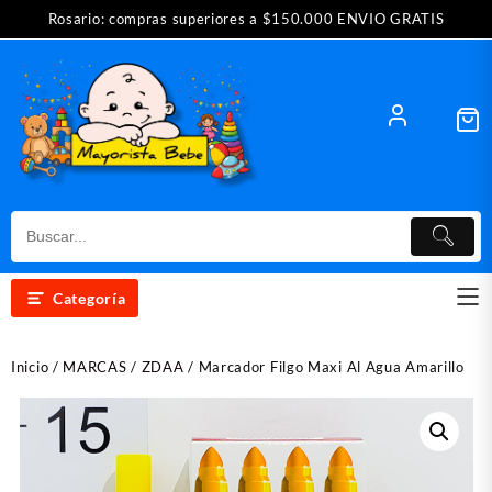
Saltar
Rosario: compras superiores a $150.000 ENVIO GRATIS
al
contenido
Categoría
Inicio
/
MARCAS
/
ZDAA
/ Marcador Filgo Maxi Al Agua Amarillo