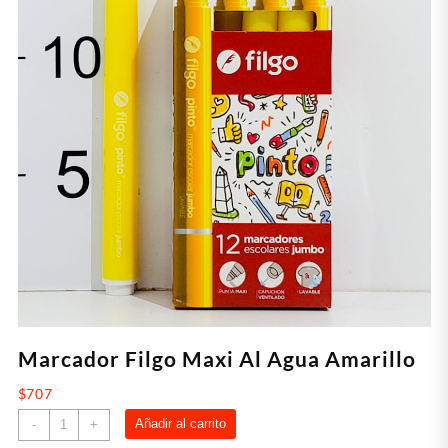
Marcador Filgo Maxi Al Agua Amarillo
$
707
Marcador
Añadir al carrito
-
+
Filgo