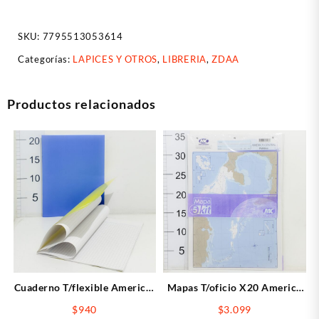
Maxi
Al
SKU:
7795513053614
Agua
Amarillo
Categorías:
LAPICES Y OTROS
,
LIBRERIA
,
ZDAA
cantidad
Productos relacionados
Cuaderno T/flexible America-
Mapas T/oficio X20 America
maraton Cuadriculadas
Central
$
940
$
3.099
24hojas