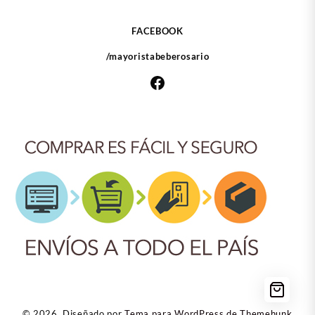
FACEBOOK
/mayoristabeberosario
Facebook
© 2026
Diseñado por
Tema para WordPress de Themehunk