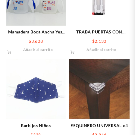
Mamadera Boca Ancha Yesi
TRABA PUERTAS CON
125cc
MANIJA
$
3.608
$
2.130
Añadir al carrito
Añadir al carrito
Barbijos Niños
ESQUINERO UNIVERSAL x4
$
338
$
2.944