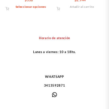
Este
Seleccionar opciones
Añadir al carrito
producto
tiene
múltiples
variantes.
Las
opciones
Horario de atención
se
pueden
Lunes a viernes: 10 a 18hs.
elegir
en
la
página
de
WHATSAPP
producto
3413592871
WhatsApp