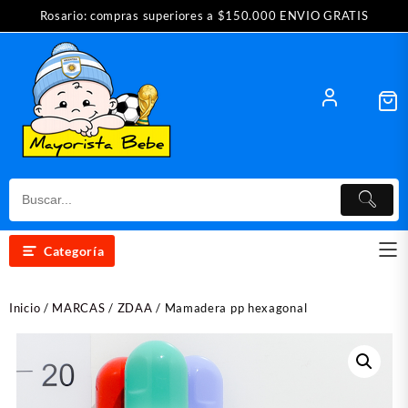
Saltar
Rosario: compras superiores a $150.000 ENVIO GRATIS
al
contenido
Categoría
Inicio
/
MARCAS
/
ZDAA
/ Mamadera pp hexagonal