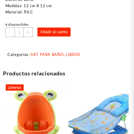
Medidas: 12 cm X 12 cm
Material: P.V.C
6 disponibles
Libro
Añadir al carrito
-
+
Llevame
con
vos
Categorías:
ART PARA BAÑO
,
LIBROS
-
La
Grúa
Productos relacionados
cantidad
¡Oferta!