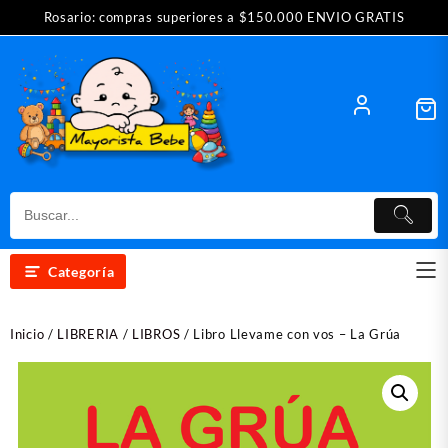
Saltar
Rosario: compras superiores a $150.000 ENVIO GRATIS
al
contenido
Categoría
Inicio
/
LIBRERIA
/
LIBROS
/ Libro Llevame con vos – La Grúa