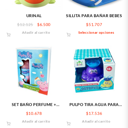
URINAL
SILLITA PARA BAÑAR BEBES
El
El
$
12.125
$
6.500
$
51.707
precio
precio
Este
Añadir al carrito
Seleccionar opciones
original
actual
produ
era:
es:
tiene
$12.125.
$6.500.
múltip
varian
Las
opcio
se
puede
elegir
en
la
págin
SET BAÑO PERFUME +
PULPO TIRA AGUA PARA
de
JABON LIQUIDO PEPPA PIG
BAÑERA
$
10.678
$
17.536
produ
Añadir al carrito
Añadir al carrito