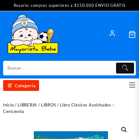
Saltar
Rosario: compras superiores a $150.000 ENVIO GRATIS
al
contenido
Categoría
Inicio
/
LIBRERIA
/
LIBROS
/ Libro Clásicos Acolchados –
Cenicienta