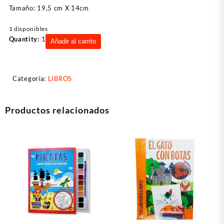
Tamaño: 19,5 cm X 14cm
1 disponibles
Libro
Quantity:
1
Añadir al carrito
Clásicos
Acolchados
-
Categoría:
LIBROS
Cenicienta
cantidad
Productos relacionados