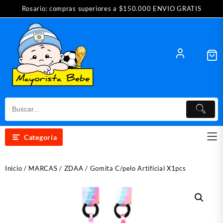
Saltar
Rosario: compras superiores a $150.000 ENVIO GRATIS
al
contenido
Categoría
Inicio
/
MARCAS
/
ZDAA
/ Gomita C/pelo Artificial X1pcs