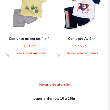
Las
Las
opciones
opcio
se
se
pueden
puede
elegir
elegir
en
en
la
la
página
págin
Conjunto m/ cortas 4 x 4
Conjunto Avión
de
de
$
9.197
$
7.226
producto
produ
Este
Este
Seleccionar opciones
Seleccionar opciones
producto
produ
tiene
tiene
múltiples
múltip
variantes.
varian
Las
Las
opciones
opcio
Horario de atención
se
se
pueden
puede
Lunes a viernes: 10 a 18hs.
elegir
elegir
en
en
la
la