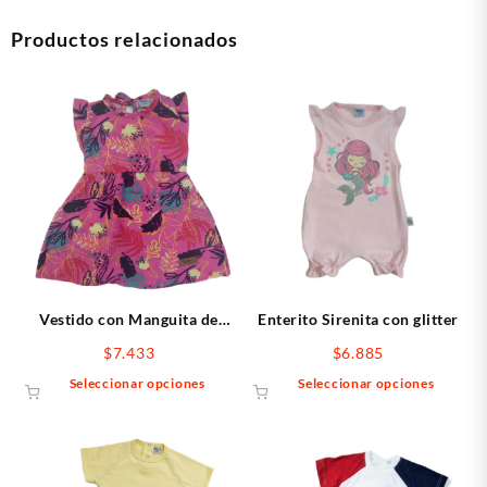
Productos relacionados
Vestido con Manguita de
Enterito Sirenita con glitter
Fibrana
$
7.433
$
6.885
Este
Este
Seleccionar opciones
Seleccionar opciones
producto
produ
tiene
tiene
múltiples
múltip
variantes.
varian