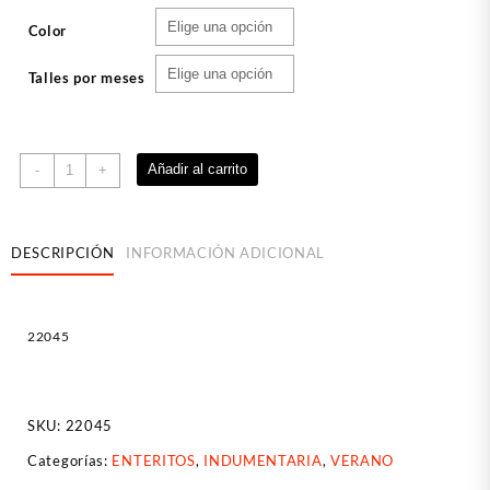
Color
Talles por meses
Enterito
Añadir al carrito
-
+
S/M
"
Lovely"
DESCRIPCIÓN
INFORMACIÓN ADICIONAL
cantidad
22045
SKU:
22045
Categorías:
ENTERITOS
,
INDUMENTARIA
,
VERANO