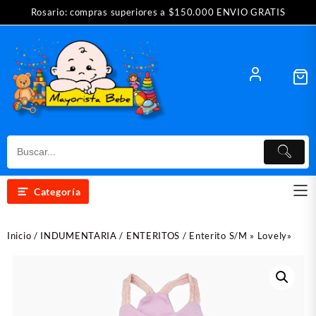
Saltar
Rosario: compras superiores a $150.000 ENVIO GRATIS
al
contenido
Categoría
Inicio
/
INDUMENTARIA
/
ENTERITOS
/ Enterito S/M » Lovely»