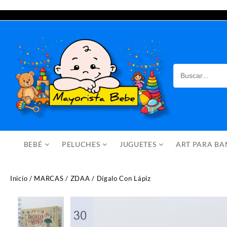
Saltar
al
contenido
BEBÉ
PELUCHES
JUGUETES
ART PARA B
Inicio
/
MARCAS
/
ZDAA
/ Dígalo Con Lápiz