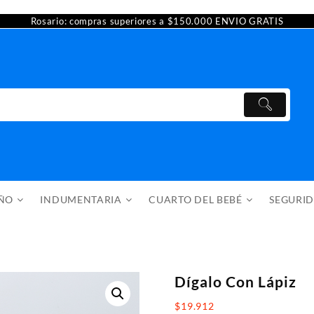
Rosario: compras superiores a $150.000 ENVIO GRATIS
AÑO
INDUMENTARIA
CUARTO DEL BEBÉ
SEGURI
Dígalo Con Lápiz
$
19.912