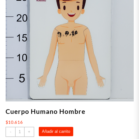
Cuerpo Humano Hombre
$
10.616
Cuerpo
Añadir al carrito
-
+
Humano