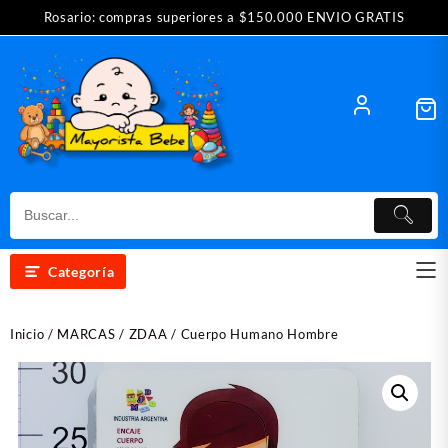
Saltar
Rosario: compras superiores a $150.000 ENVIO GRATIS
al
contenido
Categoría
Inicio
/
MARCAS
/
ZDAA
/ Cuerpo Humano Hombre