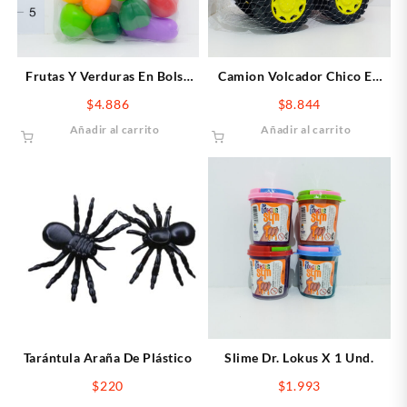
Frutas Y Verduras En Bolsa
Camion Volcador Chico En
Duravit
Red
$
4.886
$
8.844
Añadir al carrito
Añadir al carrito
Tarántula Araña De Plástico
Slime Dr. Lokus X 1 Und.
$
220
$
1.993