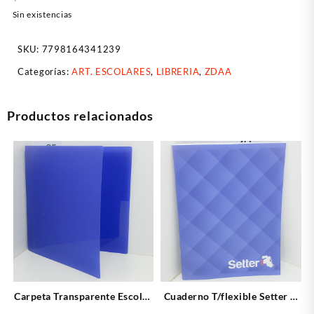
Sin existencias
SKU:
7798164341239
Categorías:
ART. ESCOLARES
,
LIBRERIA
,
ZDAA
Productos relacionados
Carpeta Transparente Escolar
Cuaderno T/flexible Setter X
Azul
48 Cuadriculado