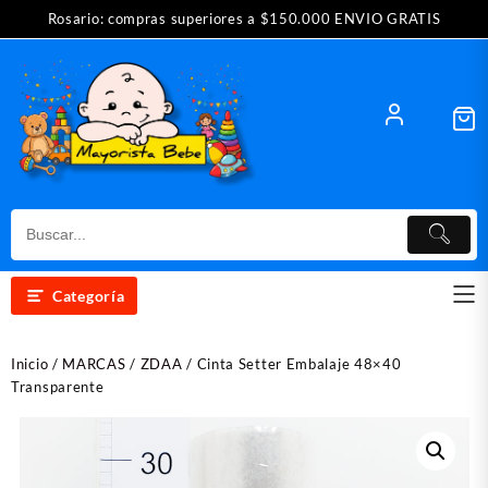
Saltar
Rosario: compras superiores a $150.000 ENVIO GRATIS
al
contenido
Categoría
Inicio
/
MARCAS
/
ZDAA
/ Cinta Setter Embalaje 48×40
Transparente