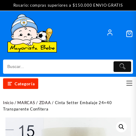
Saltar
Rosario: compras superiores a $150.000 ENVIO GRATIS
al
contenido
Categoría
Inicio
/
MARCAS
/
ZDAA
/ Cinta Setter Embalaje 24×40
Transparente Confitera