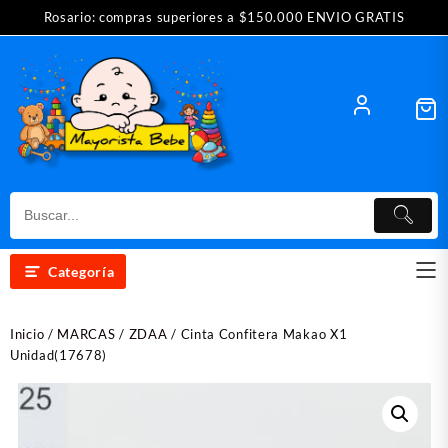
Saltar
Rosario: compras superiores a $150.000 ENVIO GRATIS
al
contenido
Categoría
Inicio
/
MARCAS
/
ZDAA
/ Cinta Confitera Makao X1
Unidad(17678)