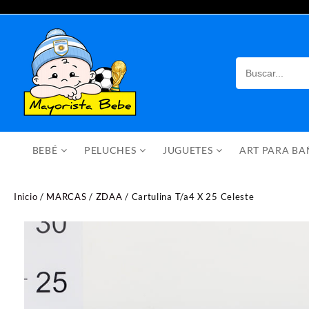
Saltar
al
contenido
BEBÉ
PELUCHES
JUGUETES
ART PARA B
Inicio
/
MARCAS
/
ZDAA
/ Cartulina T/a4 X 25 Celeste