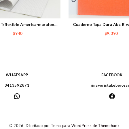
T/flexible America-maraton
Cuaderno Tapa Dura Abc Riv
uadriculadas 24hojas
Hojas Rayadas Nara
$
940
$
9.390
WHATSAPP
FACEBOOK
3413592871
/mayoristabeberosa
WhatsApp
Faceb
© 2026
Diseñado por
Tema para WordPress de Themehunk