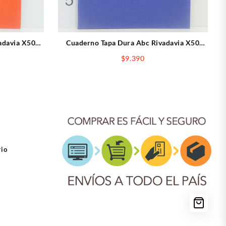
adavia X50
Cuaderno Tapa Dura Abc Rivadavia X50
nja
Hojas Rayadas Azul
$
9.390
rio
ook