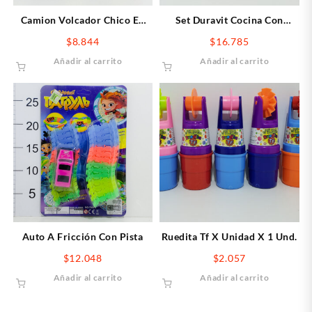
Camion Volcador Chico En
Set Duravit Cocina Con
Red
Canasto
$
8.844
$
16.785
Añadir al carrito
Añadir al carrito
Auto A Fricción Con Pista
Ruedita Tf X Unidad X 1 Und.
$
12.048
$
2.057
Añadir al carrito
Añadir al carrito