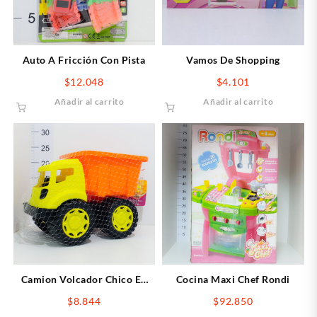
Auto A Fricción Con Pista
Vamos De Shopping
$
12.048
$
4.101
Añadir al carrito
Añadir al carrito
Camion Volcador Chico En
Cocina Maxi Chef Rondi
Red
$
8.844
$
92.850