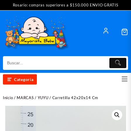
Saltar
Rosario: compras superiores a $150.000 ENVIO GRATIS
al
contenido
Categoría
Inicio
/
MARCAS
/
YUYU
/ Carretilla 42x20x14 Cm