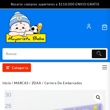
Saltar
Rosario: compras superiores a $150.000 ENVIO GRATIS
al
contenido
Categoría
Inicio
/
MARCAS
/
ZDAA
/ Carrera De Embarcados